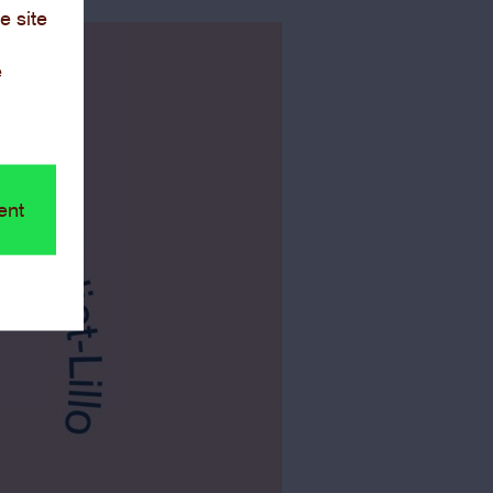
e site
e
ent