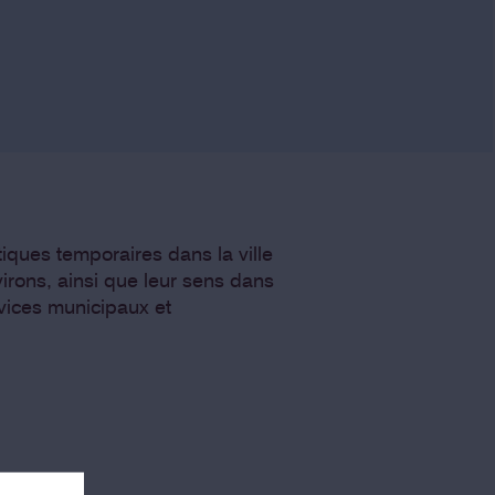
tiques temporaires dans la ville
irons, ainsi que leur sens dans
rvices municipaux et