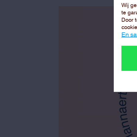
Wij ge
te gar
Door t
cookie
En sa