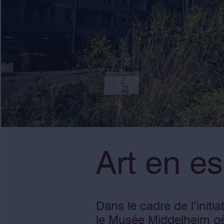
Art en e
Dans le cadre de l’initi
le Musée Middelheim gère,