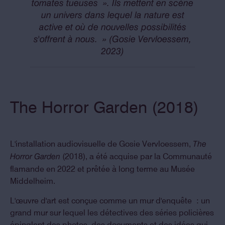
tomates tueuses ». Ils mettent en scène
un univers dans lequel la nature est
active et où de nouvelles possibilités
s'offrent à nous. » (Gosie Vervloessem,
2023)
The Horror Garden (2018)
L'installation audiovisuelle de Gosie Vervloessem,
The
(2018), a été acquise par la Communauté
Horror Garden
flamande en 2022 et prêtée à long terme au Musée
Middelheim.
L'œuvre d'art est conçue comme un mur d'enquête : un
grand mur sur lequel les détectives des séries policières
épinglent des photos, des documents et des idées qui