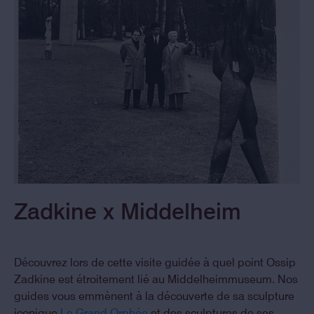
Zadkine x Middelheim
Musée Zadkine archives, 1961
Découvrez lors de cette visite guidée à quel point Ossip
Zadkine est étroitement lié au Middelheimmuseum. Nos
guides vous emmènent à la découverte de sa sculpture
iconique
Le Grand Orphée
et des sculptures de ses