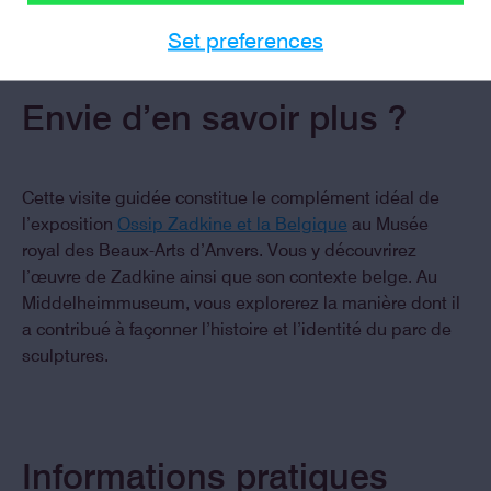
Set preferences
Envie d’en savoir plus ?
Cette visite guidée constitue le complément idéal de
l’exposition
Ossip Zadkine et la Belgique
au Musée
royal des Beaux-Arts d’Anvers. Vous y découvrirez
l’œuvre de Zadkine ainsi que son contexte belge. Au
Middelheimmuseum, vous explorerez la manière dont il
a contribué à façonner l’histoire et l’identité du parc de
sculptures.
Informations pratiques