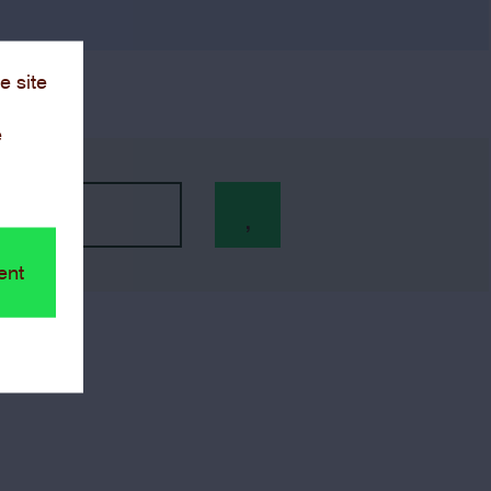
e site
e
ent