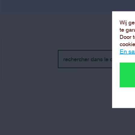
Wij ge
te gar
Door t
cookie
En sa