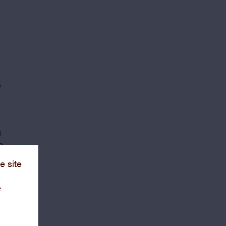
a
u
a
e site
e