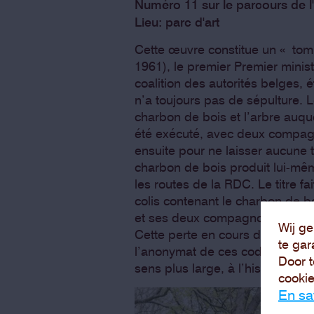
Numéro 11 sur le parcours de l
Lieu: parc d'art
Cette œuvre constitue un « to
1961), le premier Premier mini
coalition des autorités belges,
n’a toujours pas de sépulture. L
charbon de bois et l’arbre auquel
été exécuté, avec deux compagn
ensuite pour ne laisser aucune 
charbon de bois produit lui-mêm
les routes de la RDC. Le titre f
colis contenant le charbon de 
et ses deux compagnons ont été 
Wij ge
Cette perte en cours de route ent
te gar
l’anonymat de ces codes administ
Door t
sens plus large, à l’histoire be
cookie
En sa