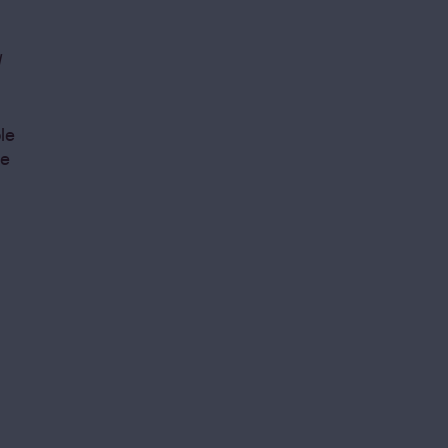
l
le
de