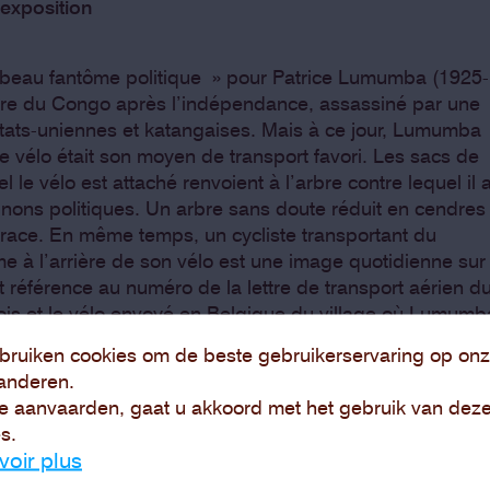
'exposition
mbeau fantôme politique » pour Patrice Lumumba (1925-
stre du Congo après l’indépendance, assassiné par une
 états-uniennes et katangaises. Mais à ce jour, Lumumba
e vélo était son moyen de transport favori. Les sacs de
 le vélo est attaché renvoient à l’arbre contre lequel il 
ons politiques. Un arbre sans doute réduit en cendres
trace. En même temps, un cycliste transportant du
e à l’arrière de son vélo est une image quotidienne sur
ait référence au numéro de la lettre de transport aérien d
bois et le vélo envoyé en Belgique du village où Lumumb
assassinés. Le colis n’est cependant jamais arrivé.
bruiken cookies om de beste gebruikerservaring op onz
re l’Afrique et l’Europe, ainsi que la sérialité et
anderen.
ratifs font écho à cette « affaire non élucidée », et au
e aanvaarden, gaat u akkoord met het gebruik van dez
lgo-congolaise postcoloniale.
s.
voir plus