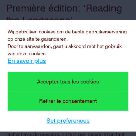
Première édition: ‘Reading
the Landscape’
Wij gebruiken cookies om de beste gebruikerservaring
op onze site te garanderen.
Le premier Projet de recherche artistique se déroule
Door te aanvaarden, gaat u akkoord met het gebruik
parallèlement à la présentation de la nouvelle collection
van deze cookies.
en 2023. Cette année, de nombreuses sculptures
En savoir plus
trouveront une nouvelle place dans le parc d'art. Le parc
paysager environnant en particulier fait l'objet d'une
grande attention. Depuis la création du musée en 1950,
Accepter tous les cookies
la nature a trop souvent constitué un arrière-plan vert
passif pour les sculptures. Aujourd'hui, nous considérons
la nature et l'art comme un tout et les plaçons sur un
Retirer le consentement
pied d'égalité.
Ce qui ne manquera pas de soulever des questions
Set preferences
intéressantes. Comment établir une nouvelle relation
(active) avec le paysage, en tant que musée et en tant