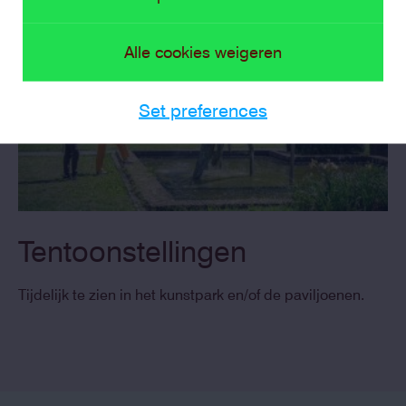
Alle cookies weigeren
Set preferences
Tentoonstellingen
Tijdelijk te zien in het kunstpark en/of de paviljoenen.