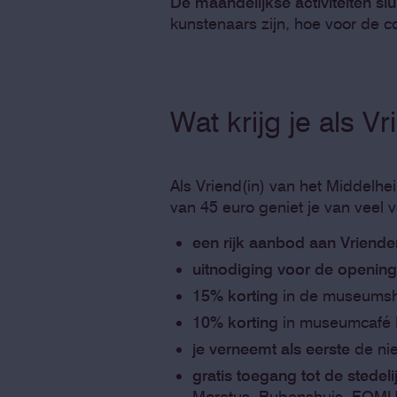
De maandelijkse activiteiten slu
kunstenaars zijn, hoe voor de 
Wat krijg je als Vr
Als Vriend(in) van het Middelh
van 45 euro geniet je van veel
een rijk aanbod aan Vrienden
uitnodiging voor de opening
15% korting
in de museumsho
10% korting
in museumcafé M
je verneemt als eerste
de nie
gratis toegang tot de stedel
Moretus, Rubenshuis, FOMU,