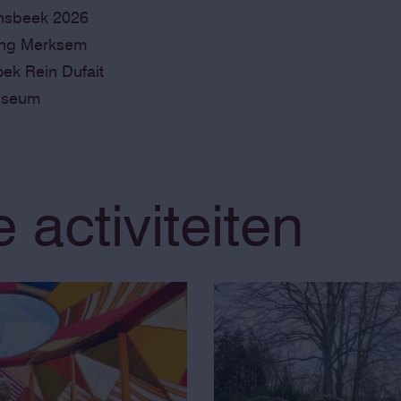
onsbeek 2026
ing Merksem
oek Rein Dufait
 museum
activiteiten