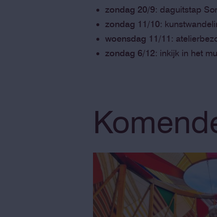
zondag 20/9
: daguitstap S
zondag 11/10
: kunstwandel
woensdag 11/11
: atelierbez
zondag 6/12
: inkijk in het
Komende 