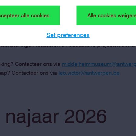
e museumwerking
cepteer alle cookies
Alle cookies weiger
immuseum maken sinds januari 2026 deel uit van de m
Set preferences
j zetten zich vooral in op de sponsorwerking. Dankzij de
oonstellingen realiseren en educatieve projecten uitw
king? Contacteer ons via
middelheimmuseum@antwerp
hap? Contacteer ons via
leo.victor@antwerpen.be
 najaar 2026