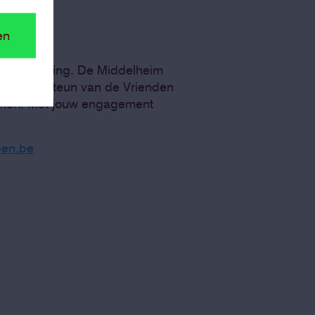
en
useumwerking. De Middelheim
 inzet en steun van de Vrienden
erken. Met jouw engagement
en.be