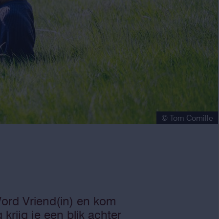
© Tom Cornille
ord Vriend(in) en kom
rijg je een blik achter