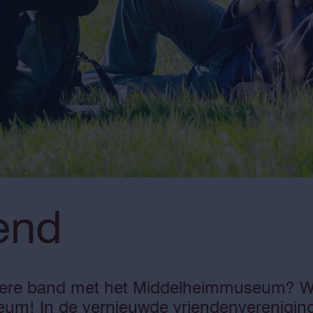
end
ndere band met het Middelheimmuseum? W
eum! In de vernieuwde vriendenvereniging k