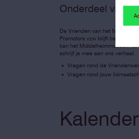
Onderdeel van d
Ac
De Vrienden van het Middelhe
Promotors vzw blijft bestaan: zi
kan het Middelheimmuseum tent
schrijf je mee aan ons verhaal.
Vragen rond de Vriendenwer
Vragen rond jouw lidmaatsc
Kalender