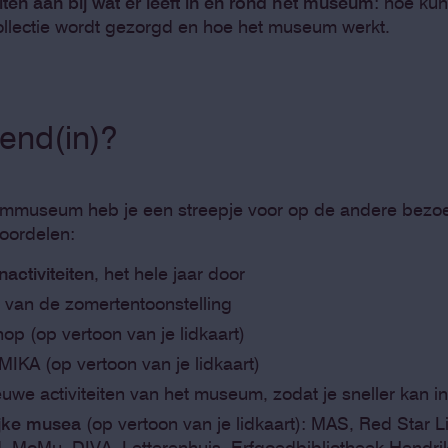
iten aan bij wat er leeft in en rond het museum
: hoe ku
collectie wordt gezorgd en hoe het museum werkt.
iend(in)?
eimmuseum heb je een streepje voor op de andere bezoek
 voordelen:
activiteiten
, het hele jaar door
van de zomertentoonstelling
p (op vertoon van je lidkaart)
IKA (op vertoon van je lidkaart)
uwe activiteiten van het museum, zodat je sneller kan in
ijke musea
(op vertoon van je lidkaart): MAS, Red Star
 MoMu, DIVA, Letterenhuis, Erfgoedbibliotheek Hend