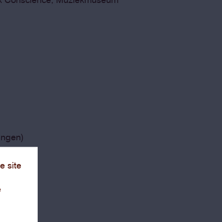
ingen)
e site
e