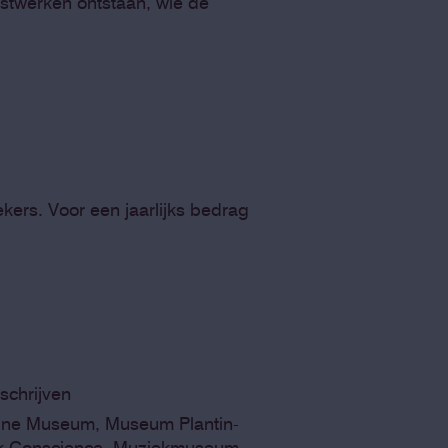
nstwerken ontstaan, wie de
ers. Voor een jaarlijks bedrag
schrijven
 Line Museum, Museum Plantin-
rik Conscience, Muziekmuseum