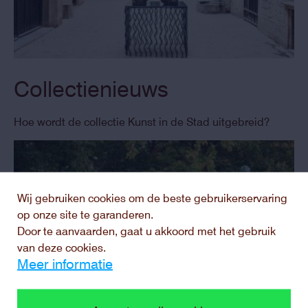
Collectienieuws
Hoe wordt de collectie Kunst in de Stad uitgebreid?
Wij gebruiken cookies om de beste gebruikerservaring
op onze site te garanderen.
Door te aanvaarden, gaat u akkoord met het gebruik
van deze cookies.
Meer informatie