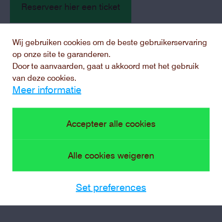
Reserveer hier een ticket
Wij gebruiken cookies om de beste gebruikerservaring
Toch liever met gids?
op onze site te garanderen.
Door te aanvaarden, gaat u akkoord met het gebruik
van deze cookies.
We bieden rondleidingen aan op vaste dagen, waar je
Meer informatie
als individuele bezoeker
aan kan deelnemen
.
Accepteer alle cookies
In groep naar de
Alle cookies weigeren
presentatie?
Set preferences
Met een vriendenclub of met de vereniging, ontdek hier
de formules voor groepen.