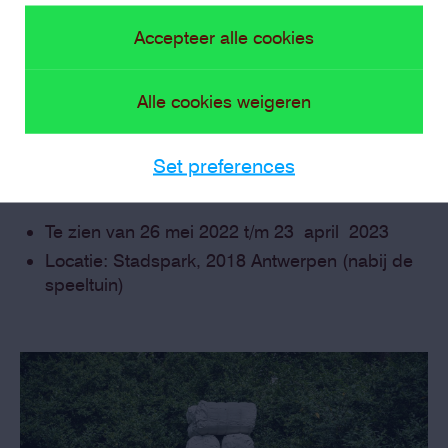
Garabedian is ook postdoctoraal onderzoeker en docent
Accepteer alle cookies
aan KASK/School of Arts.
Alle cookies weigeren
Praktisch
Set preferences
Te zien van 26 mei 2022 t/m 23 april 2023
Locatie: Stadspark, 2018 Antwerpen (nabij de
speeltuin)