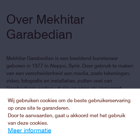
Over Mekhitar
Garabedian
Mekhitar Garabedian is een beeldend kunstenaar
geboren in 1977 in Aleppo, Syrië. Door gebruik te maken
van een verscheidenheid aan media, zoals tekeningen,
video, fotografie en installaties, putten veel van
Garabedian's werken uit zijn ervaring als immigrant.
Garabedian maakt in zijn werk gebruik van de humor en
Wij gebruiken cookies om de beste gebruikerservaring
poëtische kwaliteiten die hij tussen talen, culturen en
op onze site te garanderen.
geschiedenissen vindt. Net zoals zijn persoonlijke
Door te aanvaarden, gaat u akkoord met het gebruik
diasporageschiedenis gelaagd is, echoot in zijn werk
van deze cookies.
een veelvoud aan verwijzingen naar literatuur, muziek,
Meer informatie
filosofie en beeldende kunst.