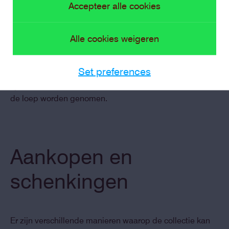
Informatie en kennis over de collectie wordt vergaard via
Accepteer alle cookies
archiefonderzoek, interviews met kunstenaars, en
thematische onderzoeksprojecten. Deze informatie
wordt toegankelijk gemaakt voor bewoners, bezoekers
Alle cookies weigeren
en kunstprofessionals via digitale en analoge
communicatiekanalen, een collectiedatabank
Set preferences
(binnenkort online) en tijdelijke projecten waarin
specifieke werken of clusters van collectiestukken onder
de loep worden genomen.
Aankopen en
schenkingen
Er zijn verschillende manieren waarop de collectie kan