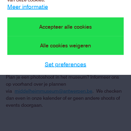
Meer informatie
Niet-commerciële fotografie
en film
Accepteer alle cookies
Hieronder verstaan we foto’s of video die niet
Alle cookies weigeren
gepubliceerd, verkocht, gereproduceerd, verdeeld of op
een andere manier commercieel gebruikt worden. Bv.
Set preferences
huwelijksfoto’s, schoolprojecten, amateurfotografie…
Plan je een photoshoot in het museum? Informeer ons
op voorhand over je plannen
via
middelheimmuseum@antwerpen.be
. We checken
dan even in onze kalender of er geen andere shoots of
events doorgaan.