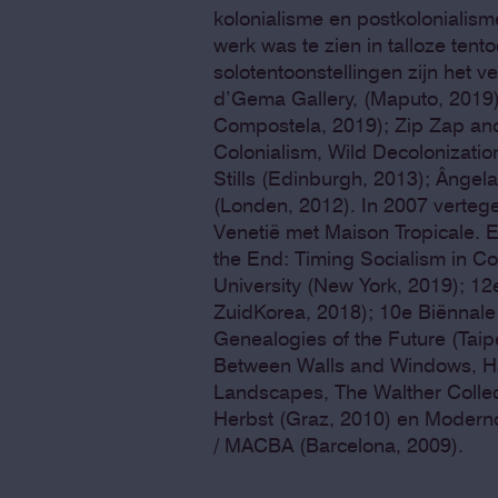
kolonialisme en postkoloniali
werk was te zien in talloze ten
solotentoonstellingen zijn het
d’Gema Gallery, (Maputo, 2019
Compostela, 2019); Zip Zap an
Colonialism, Wild Decolonizati
Stills (Edinburgh, 2013); Ânge
(Londen, 2012). In 2007 verteg
Venetië met Maison Tropicale. E
the End: Timing Socialism in Co
University (New York, 2019); 1
ZuidKorea, 2018); 10e Biënnale 
Genealogies of the Future (Tai
Between Walls and Windows, Hau
Landscapes, The Walther Collec
Herbst (Graz, 2010) en Modern
/ MACBA (Barcelona, 2009).