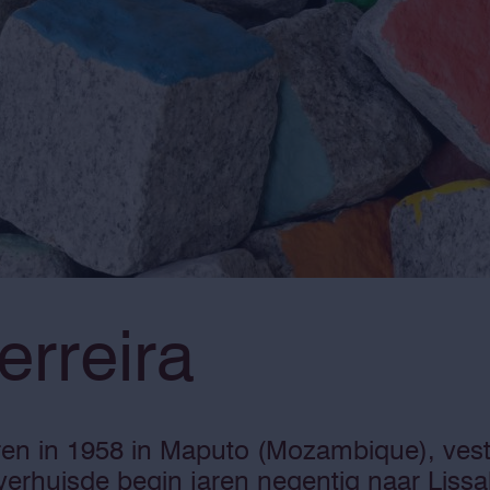
erreira
ren in 1958 in Maputo (Mozambique), vesti
 verhuisde begin jaren negentig naar Liss