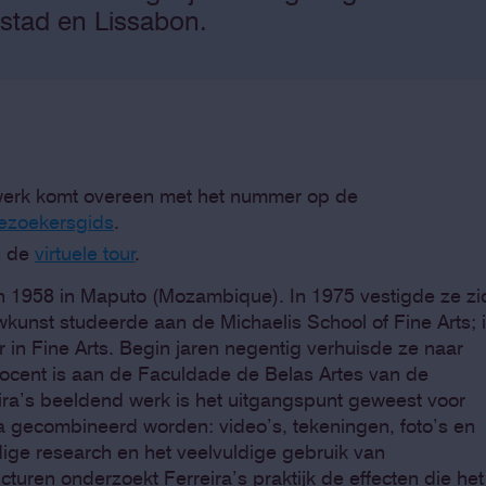
stad en Lissabon.
erk komt overeen met het nummer op de
ezoekersgids
.
n de
virtuele tour
.
n 1958 in Maputo (Mozambique). In 1975 vestigde ze zi
kunst studeerde aan de Michaelis School of Fine Arts; 
in Fine Arts. Begin jaren negentig verhuisde ze naar
ocent is aan de Faculdade de Belas Artes van de
eira’s beeldend werk is het uitgangspunt geweest voor
ia gecombineerd worden: video’s, tekeningen, foto’s en
ige research en het veelvuldige gebruik van
cturen onderzoekt Ferreira’s praktijk de effecten die het