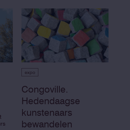
expo
Congoville.
Hedendaagse
kunstenaars
t
bewandelen
urs