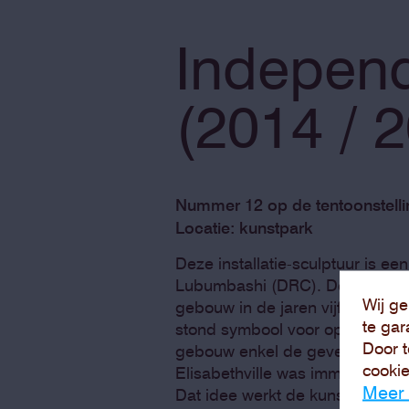
Indepen
(2014 / 
Nummer 12 op de tentoonstelli
Locatie: kunstpark
Deze installatie-sculptuur is ee
Lubumbashi (DRC). De Belgische
Wij ge
gebouw in de jaren vijftig, voor
te gar
stond symbool voor optimisme 
Door t
gebouw enkel de gevel te tonen,
cookie
Elisabethville was immers een
Meer 
Dat idee werkt de kunstenaar ve