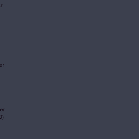
r
er
er
0)