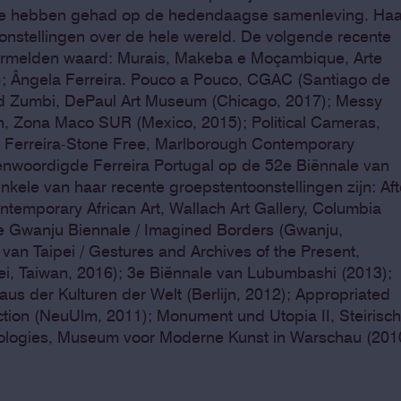
sme hebben gehad op de hedendaagse samenleving. Haa
toonstellingen over de hele wereld. De volgende recente
 vermelden waard: Murais, Makeba e Moçambique, Arte
); Ângela Ferreira. Pouco a Pouco, CGAC (Santiago de
d Zumbi, DePaul Art Museum (Chicago, 2017); Messy
on, Zona Maco SUR (Mexico, 2015); Political Cameras,
la Ferreira-Stone Free, Marlborough Contemporary
enwoordigde Ferreira Portugal op de 52e Biënnale van
nkele van haar recente groepstentoonstellingen zijn: Aft
ntemporary African Art, Wallach Art Gallery, Columbia
2e Gwanju Biennale / Imagined Borders (Gwanju,
van Taipei / Gestures and Archives of the Present,
pei, Taiwan, 2016); 3e Biënnale van Lubumbashi (2013);
s der Kulturen der Welt (Berlijn, 2012); Appropriated
tion (NeuUlm, 2011); Monument und Utopia II, Steirisch
ologies, Museum voor Moderne Kunst in Warschau (201