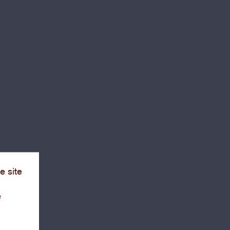
e
e site
et
e