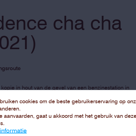
dence cha cha
2021)
ngsroute
n kopie in hout van de gevel van een benzinestation in
 architect Claude Strebelle ontwierp dit modernistisch
bruiken cookies om de beste gebruikerservaring op onz
 wat toen nog Elisabethville was. Het moderne lijnenspel
anderen.
en een zogenaamd progressief kolonialisme. Door van h
e aanvaarden, gaat u akkoord met het gebruik van dez
 maakt Ferreira zichtbaar dat dit loze beloftes waren.
s.
 gesegregeerde stad, voorbehouden voor witte mensen.
informatie
rder uit in de video’s. In de ene video zingen twee