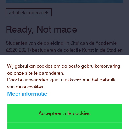
artistiek onderzoek
Ready, Not made
Studenten van de opleiding 'In Situ' aan de Academie
(2020-2021) bestuderen de collectie Kunst in de Stad en
formuleren mogelijke artistieke interventies.
Wij gebruiken cookies om de beste gebruikerservaring
op onze site te garanderen.
Door te aanvaarden, gaat u akkoord met het gebruik
van deze cookies.
Meer informatie
Accepteer alle cookies